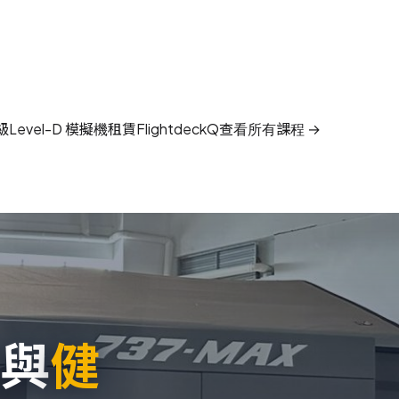
級
Level-D 模擬機租賃
FlightdeckQ
查看所有課程 →
與
健