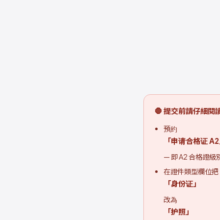
🛑 提交前請仔細閱
預約
「申请合格证 A
— 即 A2 合格證級
在證件類型欄位把
「身份证」
改為
「护照」