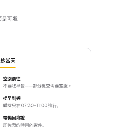
而是可避
體檢當天
空腹前往
不要吃早餐——部分檢查需要空腹。
提早到達
體檢只在 07:30–11:00 進行。
帶備回鄉證
即你預約時用的證件。