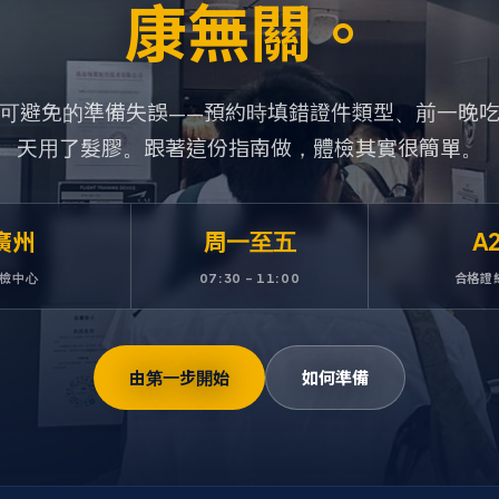
康無關。
可避免的準備失誤——預約時填錯證件類型、前一晚
天用了髮膠。跟著這份指南做，體檢其實很簡單。
廣州
周一至五
A
檢中心
07:30 – 11:00
合格證
由第一步開始
如何準備