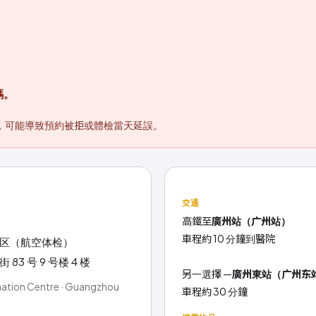
碼。
，可能導致預約被拒或體檢當天延誤。
交通
高鐵至
廣州站（广州站）
車程約 10 分鐘到醫院
区（航空体检）
3 号 9 号楼 4 楼
另一選擇 —
廣州東站（广州东
ination Centre · Guangzhou
車程約 30 分鐘