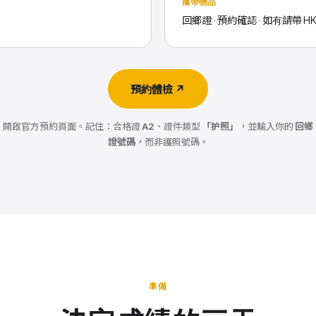
攜帶物品
回鄉證 · 預約確認 · 如有請帶 H
預約體檢 ↗
開啟官方預約頁面。記住：合格證
A2
、證件類型
「护照」
，並輸入你的
回鄉
證號碼
，而非護照號碼。
準備