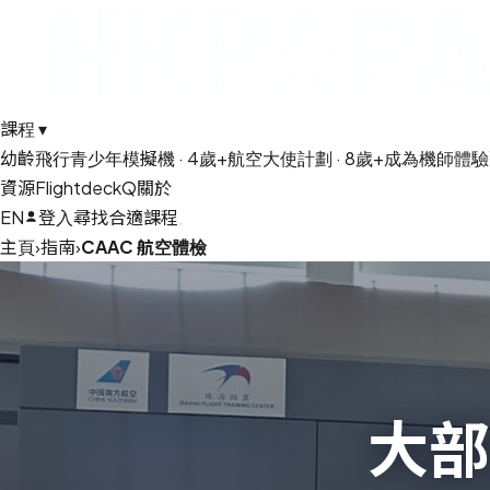
課程
▾
幼齡飛行
青少年模擬機 · 4歲+
航空大使計劃 · 8歲+
成為機師
體驗
資源
FlightdeckQ
關於
EN
登入
尋找合適課程
主頁
›
指南
›
CAAC 航空體檢
大部