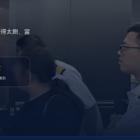
吃得太飽、當
2
級別