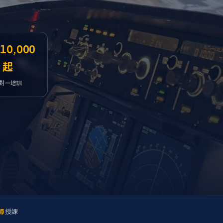
10,000
起
對一培訓
師
授課