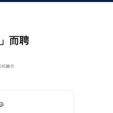
」而聘
如何展示
🤝