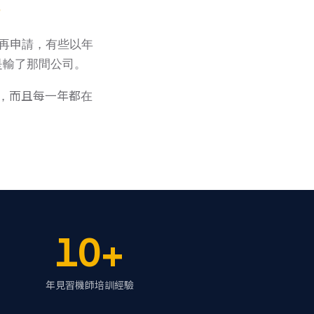
。
再申請，有些以年
是輸了那間公司。
數，而且每一年都在
10+
年見習機師培訓經驗