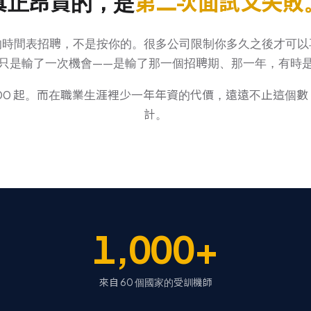
真正昂貴的，是
第二次面試又失敗
的時間表招聘，不是按你的。很多公司限制你多久之後才可以
只是輸了一次機會——是輸了那一個招聘期、那一年，有時
0,000 起。而在職業生涯裡少一年年資的代價，遠遠不止這個
計。
1,000+
來自 60 個國家的受訓機師