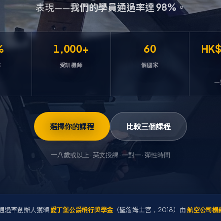
表現——
我們的學員通過率達 98%
。
%
1,000+
60
HK$
率
受訓機師
個國家
一
選擇你的課程
比較三個課程
十八歲或以上 · 英文授課 · 一對一 · 彈性時間
通過率
創辦人獲頒
愛丁堡公爵飛行獎學金
（聖詹姆士宮，2018）
由
航空公司機