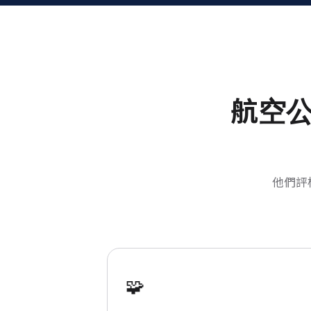
航空
他們評
🧩