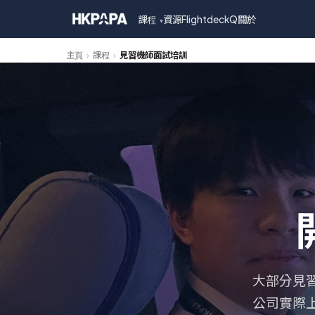
課程
資源
FlightdeckQ
關於
▾
主頁
›
課程
›
見習機師面試培訓
大部分見
公司實際